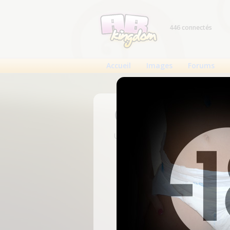
446 connectés
Accueil
Images
Forums
Connexion
Un compte est nécessaire pour voi
N