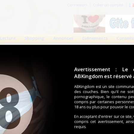
Connexion
Créer un compte
Lecture
Shopping
Annonces
Evènements
Conseils
Avertissement : Le 
ABKingdom est réservé a
r cette page.
ABKingdom est un site communau
des couches. Bien qu'il ne soi
om d'utilisateur
pornographique, le contenu pe
compris par certaines personne
Mot de passe
18 ans ou plus pour pouvoir le co
En acceptant d'entrer sur ce site,
compris cet avertissement, ains
requis.