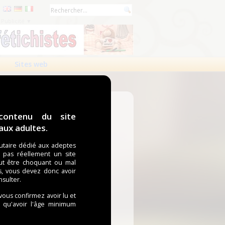
Publicité ▼
Sites web
contenu du site
ux adultes.
taire dédié aux adeptes
t pas réellement un site
ut être choquant ou mal
s, vous devez donc avoir
nsulter.
 vous confirmez avoir lu et
i qu'avoir l'âge minimum