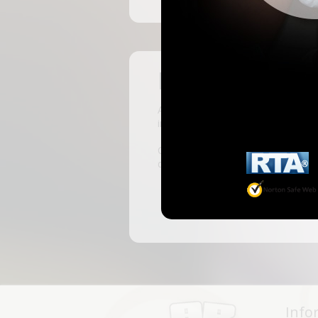
Pas encore insc
ABKingdom est le site français de r
inscrivant, vous pourrez accéder à 
C'est rapide et gratuit, des millie
discussions, faire des rencontres, l
Info