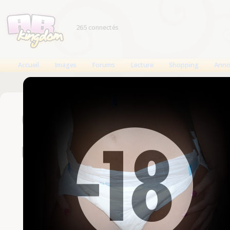
265 connectés
Accueil
Images
Forums
Lecture
Shopping
Anno
Connexion
Un compte est nécessaire
Nom d'utilisateur
Mot de passe