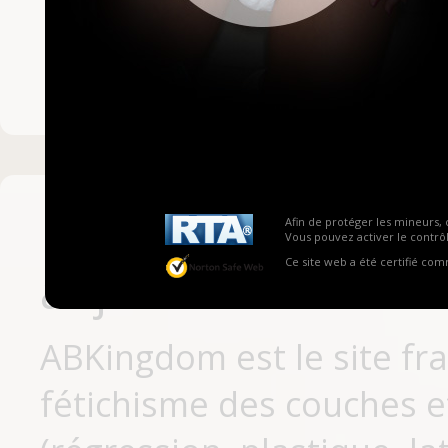
Mot de passe ou no
Pas encore inscrit
Afin de protéger les mineurs, 
Vous pouvez activer le contrôl
Ce site web a été certifié co
aujourd'hui
ABKingdom est le site fr
fétichisme des couches et