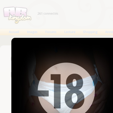
261 connectés
Accueil
Images
Forums
Lecture
Shopping
Anno
Connexion
Un compte est nécessaire
Nom d'utilisateur
Mot de passe