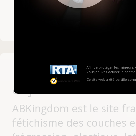
Mot de passe ou no
Pas encore inscrit
Afin de protéger les mineurs, 
Vous pouvez activer le contrôl
Ce site web a été certifié co
aujourd'hui
ABKingdom est le site fr
fétichisme des couches et