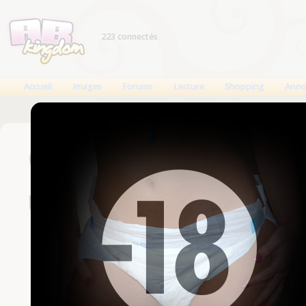
223 connectés
Accueil
Images
Forums
Lecture
Shopping
Anno
Connexion
Un compte est nécessaire
Nom d'utilisateur
Mot de passe