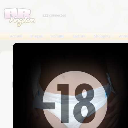
222 connectés
Accueil
Images
Forums
Lecture
Shopping
Anno
Connexion
Un compte est nécessaire
Nom d'utilisateur
Mot de passe