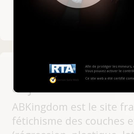
Mot de passe ou no
Pas encore inscrit
Afin de protéger les mineurs, 
Vous pouvez activer le contrôl
Ce site web a été certifié co
aujourd'hui
ABKingdom est le site fr
fétichisme des couches et