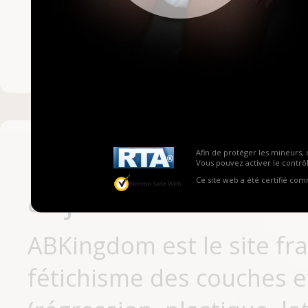
Mot de passe ou no
Pas encore inscrit
Afin de protéger les mineurs, 
Vous pouvez activer le contrôl
Ce site web a été certifié co
aujourd'hui
ABKingdom est le site fr
fétichisme des couches et