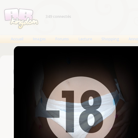
349 connectés
Accueil
Images
Forums
Lecture
Shopping
Anno
Connexion
Un compte est nécessaire
Nom d'utilisateur
Mot de passe