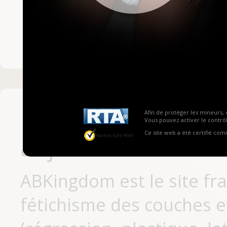
Mot de passe ou no
Pas encore inscrit
Afin de protéger les mineurs, 
Vous pouvez activer le contrôl
Ce site web a été certifié co
aujourd'hui
ABKingdom est le site fr
fétichisme des couches et