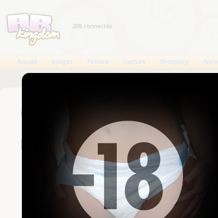
208 connectés
Accueil
Images
Forums
Lecture
Shopping
Anno
Connexion
Un compte est nécessaire
Nom d'utilisateur
Mot de passe