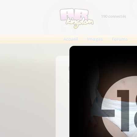
190 connectés
Accueil
Images
Forums
Connexion
Un compte est nécessaire pour voi
N