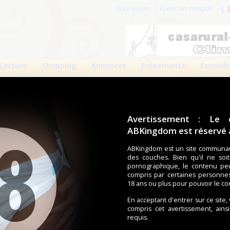
Connexion
Créer un compte
Lecture
Shopping
Annonces
Evènements
Conseils
Avertissement : Le 
ABKingdom est réservé a
r cette page.
ABKingdom est un site communau
des couches. Bien qu'il ne soi
om d'utilisateur
pornographique, le contenu pe
compris par certaines personne
Mot de passe
18 ans ou plus pour pouvoir le co
En acceptant d'entrer sur ce site,
compris cet avertissement, ains
requis.