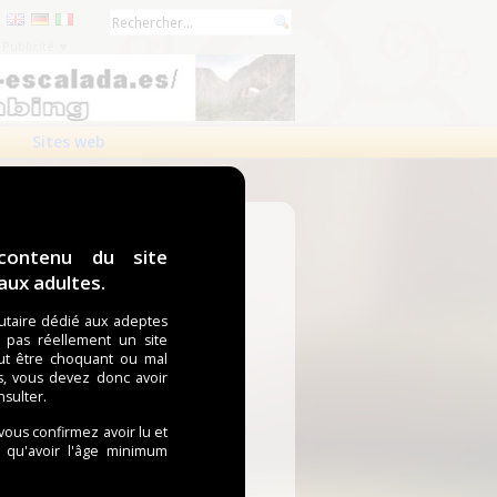
Publicité ▼
Sites web
contenu du site
ux adultes.
taire dédié aux adeptes
t pas réellement un site
ut être choquant ou mal
s, vous devez donc avoir
nsulter.
 vous confirmez avoir lu et
i qu'avoir l'âge minimum