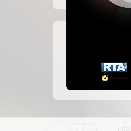
Pas encore insc
ABKingdom est le site français de r
inscrivant, vous pourrez accéder à 
C'est rapide et gratuit, des millie
discussions, faire des rencontres, l
Info