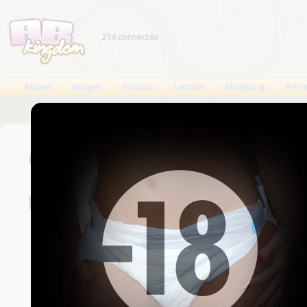
214 connectés
Accueil
Images
Forums
Lecture
Shopping
Anno
Connexion
Un compte est nécessaire
Nom d'utilisateur
Mot de passe