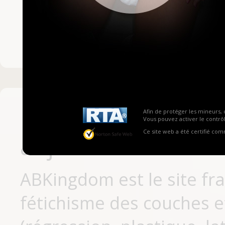
Mot de passe ou no
Pas encore inscrit
Afin de protéger les mineurs, 
Vous pouvez activer le contrôl
Ce site web a été certifié co
aujourd'hui
ABKingdom est le site fr
fétichisme des couches et