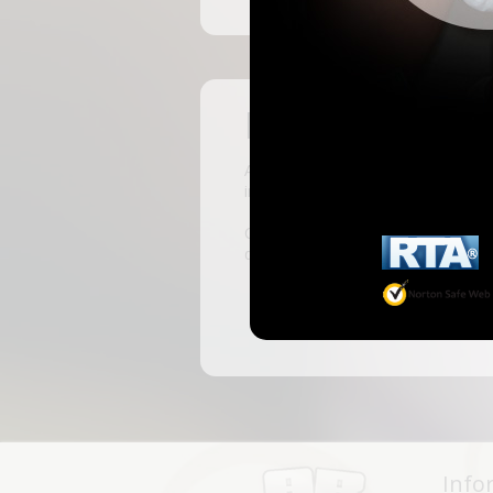
Pas encore insc
ABKingdom est le site français de r
inscrivant, vous pourrez accéder à 
C'est rapide et gratuit, des millie
discussions, faire des rencontres, l
Info