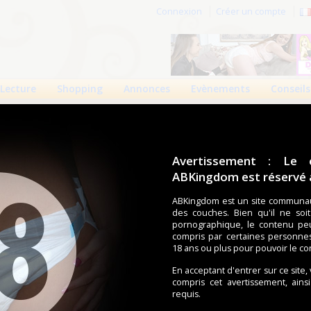
Connexion
Créer un compte
Lecture
Shopping
Annonces
Evènements
Conseils
Avertissement : Le 
ABKingdom est réservé a
r cette page.
ABKingdom est un site communau
des couches. Bien qu'il ne soi
om d'utilisateur
pornographique, le contenu pe
compris par certaines personne
Mot de passe
18 ans ou plus pour pouvoir le co
En acceptant d'entrer sur ce site,
compris cet avertissement, ains
requis.