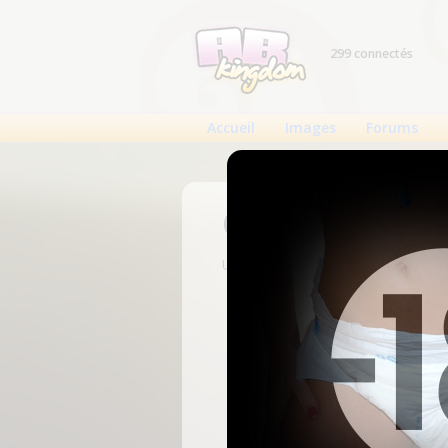
299 connectés
Accueil
Images
Forums
Connexion
Un compte est nécessaire pour voi
N