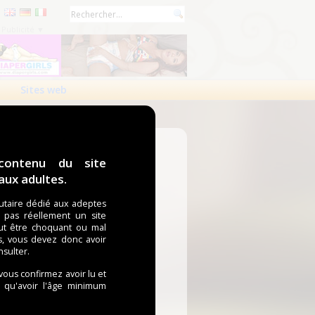
Publicité ▼
Sites web
contenu du site
ux adultes.
taire dédié aux adeptes
t pas réellement un site
ut être choquant ou mal
s, vous devez donc avoir
nsulter.
 vous confirmez avoir lu et
i qu'avoir l'âge minimum