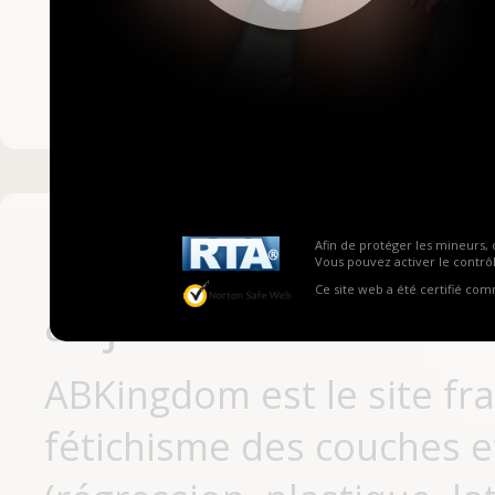
Mot de passe ou no
Pas encore inscrit
Afin de protéger les mineurs, 
Vous pouvez activer le contrôl
Ce site web a été certifié co
aujourd'hui
ABKingdom est le site fr
fétichisme des couches et