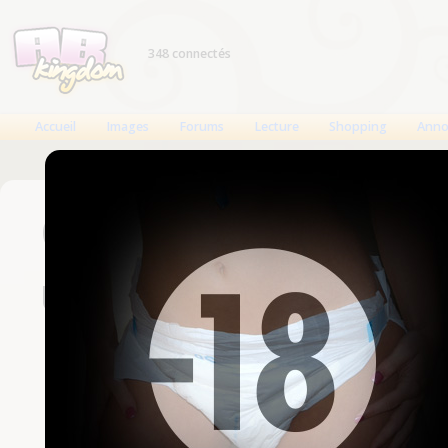
348 connectés
Accueil
Images
Forums
Lecture
Shopping
Anno
Connexion
Un compte est nécessaire
Nom d'utilisateur
Mot de passe