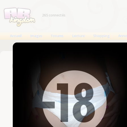
265 connectés
Accueil
Images
Forums
Lecture
Shopping
Anno
Connexion
Un compte est nécessaire
Nom d'utilisateur
Mot de passe