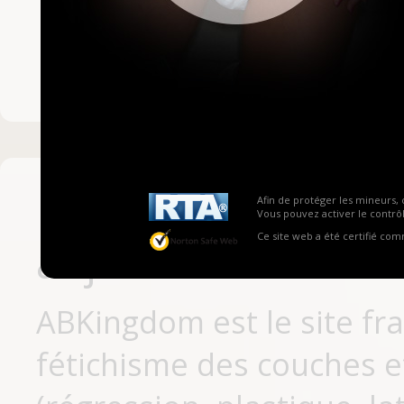
Mot de passe ou no
Pas encore inscrit
Afin de protéger les mineurs, 
Vous pouvez activer le contrôl
Ce site web a été certifié co
aujourd'hui
ABKingdom est le site fr
fétichisme des couches et