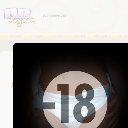
209 connectés
Accueil
Images
Forums
Lecture
Shopping
Anno
Connexion
Un compte est nécessaire
Nom d'utilisateur
Mot de passe