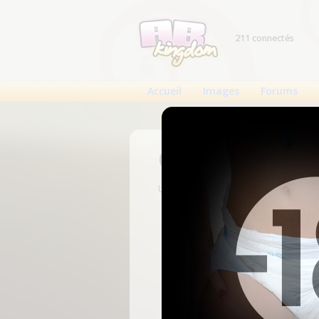
211 connectés
Accueil
Images
Forums
Connexion
Un compte est nécessaire pour voi
N