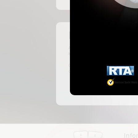
Pas encore insc
ABKingdom est le site français de r
inscrivant, vous pourrez accéder à 
C'est rapide et gratuit, des millie
discussions, faire des rencontres, l
Info