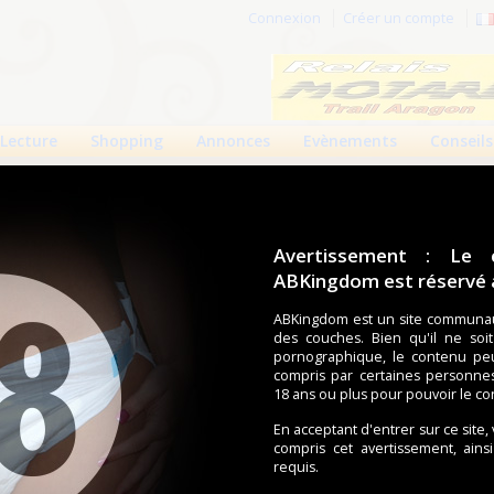
Connexion
Créer un compte
Lecture
Shopping
Annonces
Evènements
Conseils
Avertissement : Le 
ABKingdom est réservé a
r cette page.
ABKingdom est un site communau
des couches. Bien qu'il ne soi
om d'utilisateur
pornographique, le contenu pe
compris par certaines personne
Mot de passe
18 ans ou plus pour pouvoir le co
En acceptant d'entrer sur ce site,
compris cet avertissement, ains
requis.