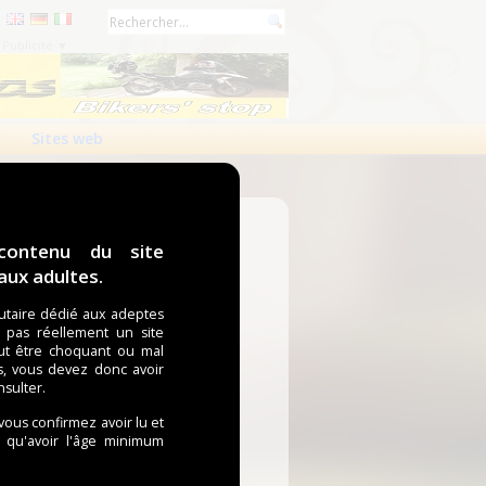
Publicité ▼
Sites web
contenu du site
ux adultes.
taire dédié aux adeptes
t pas réellement un site
ut être choquant ou mal
s, vous devez donc avoir
nsulter.
 vous confirmez avoir lu et
i qu'avoir l'âge minimum