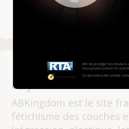
Mot de passe ou no
Pas encore inscrit
Afin de protéger les mineurs, 
Vous pouvez activer le contrôl
Ce site web a été certifié co
aujourd'hui
ABKingdom est le site fr
fétichisme des couches et