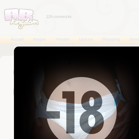
229 connectés
Accueil
Images
Forums
Lecture
Shopping
Anno
Connexion
Un compte est nécessaire
Nom d'utilisateur
Mot de passe