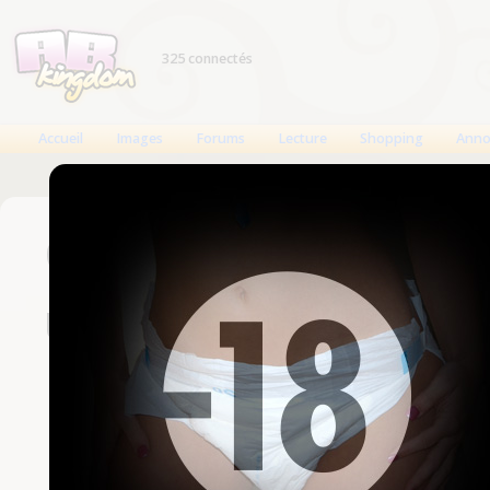
325 connectés
Accueil
Images
Forums
Lecture
Shopping
Anno
Connexion
Un compte est nécessaire
Nom d'utilisateur
Mot de passe