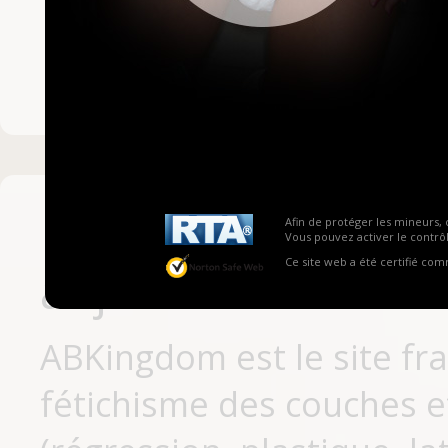
Mot de passe ou no
Pas encore inscrit
Afin de protéger les mineurs, 
Vous pouvez activer le contrôl
Ce site web a été certifié co
aujourd'hui
ABKingdom est le site fr
fétichisme des couches et