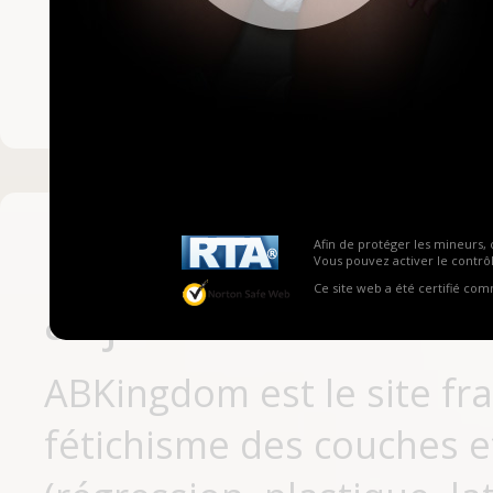
Mot de passe ou no
Pas encore inscrit
Afin de protéger les mineurs, 
Vous pouvez activer le contrôl
Ce site web a été certifié co
aujourd'hui
ABKingdom est le site fr
fétichisme des couches et