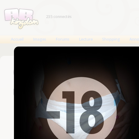
235 connectés
Accueil
Images
Forums
Lecture
Shopping
Anno
Connexion
Un compte est nécessaire
Nom d'utilisateur
Mot de passe