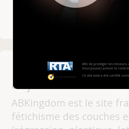
Mot de passe ou no
Pas encore inscrit
Afin de protéger les mineurs, 
Vous pouvez activer le contrôl
Ce site web a été certifié co
aujourd'hui
ABKingdom est le site fr
fétichisme des couches et