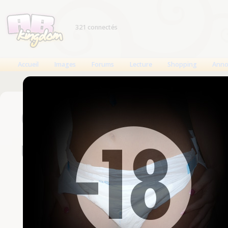
321 connectés
Accueil
Images
Forums
Lecture
Shopping
Anno
Connexion
Un compte est nécessaire
Nom d'utilisateur
Mot de passe