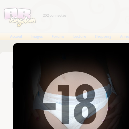
202 connectés
Accueil
Images
Forums
Lecture
Shopping
Anno
Connexion
Un compte est nécessaire
Nom d'utilisateur
Mot de passe