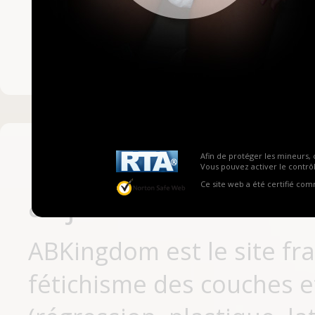
Mot de passe ou no
Pas encore inscrit
Afin de protéger les mineurs, 
Vous pouvez activer le contrôl
Ce site web a été certifié co
aujourd'hui
ABKingdom est le site fr
fétichisme des couches et