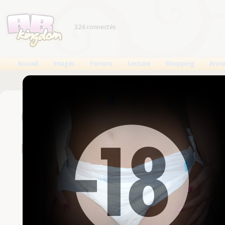
324 connectés
Accueil
Images
Forums
Lecture
Shopping
Anno
Connexion
Un compte est nécessaire
Nom d'utilisateur
Mot de passe