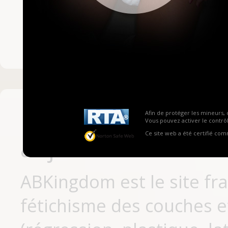
Mot de passe ou no
Pas encore inscrit
Afin de protéger les mineurs, 
Vous pouvez activer le contrôl
Ce site web a été certifié co
aujourd'hui
ABKingdom est le site fr
fétichisme des couches et