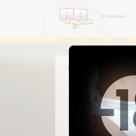
331 connectés
Accueil
Images
Forums
Connexion
Un compte est nécessaire pour voi
N