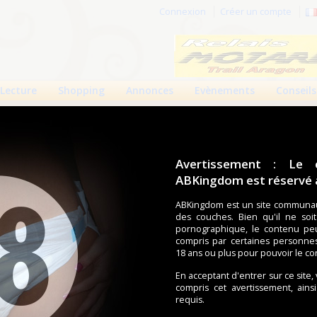
Connexion
Créer un compte
Lecture
Shopping
Annonces
Evènements
Conseils
Avertissement : Le 
ABKingdom est réservé a
r cette page.
ABKingdom est un site communau
des couches. Bien qu'il ne soi
om d'utilisateur
pornographique, le contenu pe
compris par certaines personne
Mot de passe
18 ans ou plus pour pouvoir le co
En acceptant d'entrer sur ce site,
compris cet avertissement, ains
requis.