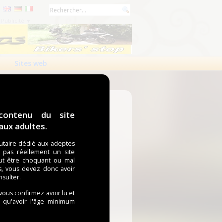
Publicité ▼
Sites web
contenu du site
ux adultes.
taire dédié aux adeptes
t pas réellement un site
ut être choquant ou mal
s, vous devez donc avoir
nsulter.
 vous confirmez avoir lu et
i qu'avoir l'âge minimum