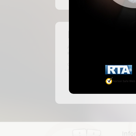
Pas encore insc
ABKingdom est le site français de r
inscrivant, vous pourrez accéder à 
C'est rapide et gratuit, des millie
discussions, faire des rencontres, l
Info