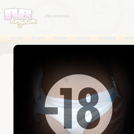
256 connectés
Accueil
Images
Forums
Lecture
Shopping
Anno
Connexion
Un compte est nécessaire
Nom d'utilisateur
Mot de passe