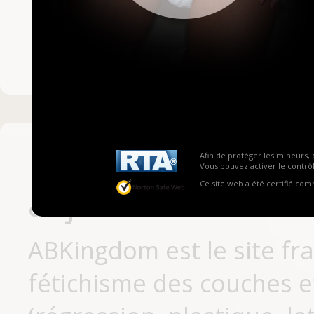
Mot de passe ou no
Pas encore inscrit
Afin de protéger les mineurs, 
Vous pouvez activer le contrôl
Ce site web a été certifié co
aujourd'hui
ABKingdom est le site fr
fétichisme des couches et