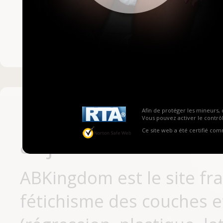
Mot de passe ou no
Pas encore inscrit
Afin de protéger les mineurs, 
Vous pouvez activer le contrôl
Ce site web a été certifié co
aujourd'hui
ABKingdom est le site fr
fétichisme des couches et