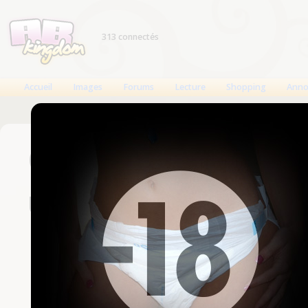
313 connectés
Accueil
Images
Forums
Lecture
Shopping
Anno
Connexion
Un compte est nécessaire
Nom d'utilisateur
Mot de passe