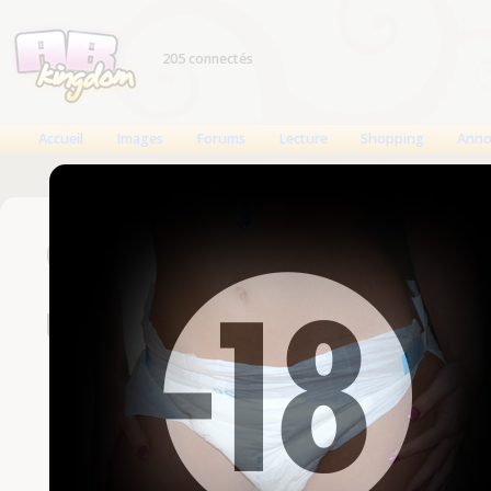
205 connectés
Accueil
Images
Forums
Lecture
Shopping
Anno
Connexion
Un compte est nécessaire
Nom d'utilisateur
Mot de passe