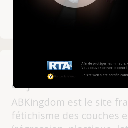
Mot de passe ou no
Pas encore inscrit
Afin de protéger les mineurs, 
Vous pouvez activer le contrôl
Ce site web a été certifié co
aujourd'hui
ABKingdom est le site fr
fétichisme des couches et