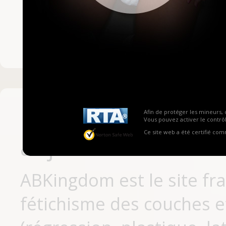
Mot de passe ou no
Pas encore inscrit
Afin de protéger les mineurs, 
Vous pouvez activer le contrôl
Ce site web a été certifié co
aujourd'hui
ABKingdom est le site fr
fétichisme des couches et