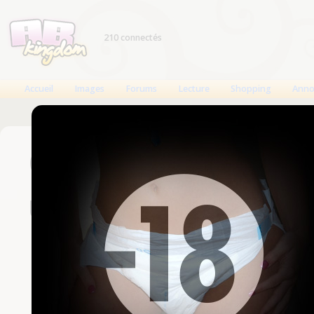
210 connectés
Accueil
Images
Forums
Lecture
Shopping
Anno
Connexion
Un compte est nécessaire
Nom d'utilisateur
Mot de passe