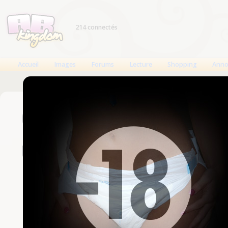
214 connectés
Accueil
Images
Forums
Lecture
Shopping
Anno
Connexion
Un compte est nécessaire
Nom d'utilisateur
Mot de passe