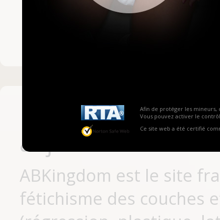
Mot de passe ou no
Pas encore inscrit
Afin de protéger les mineurs, 
Vous pouvez activer le contrôl
Ce site web a été certifié co
aujourd'hui
ABKingdom est le site fr
fétichisme des couches et