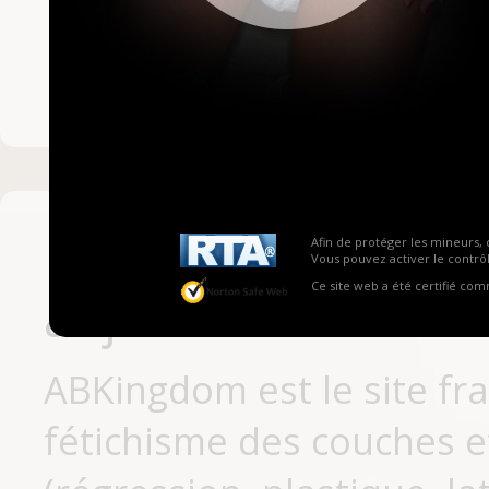
Mot de passe ou no
Pas encore inscrit
Afin de protéger les mineurs, 
Vous pouvez activer le contrôl
Ce site web a été certifié co
aujourd'hui
ABKingdom est le site fr
fétichisme des couches et