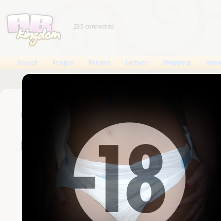
235 connectés
Accueil
Images
Forums
Lecture
Shopping
Anno
Connexion
Un compte est nécessaire
Nom d'utilisateur
Mot de passe