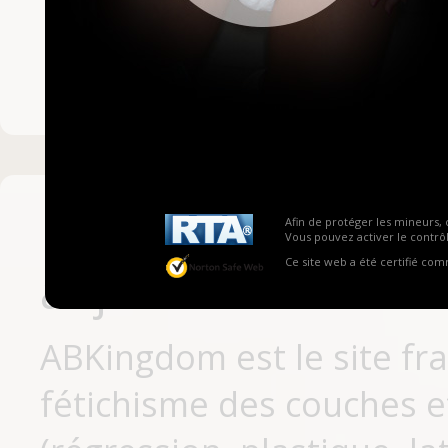
Mot de passe ou no
Pas encore inscrit
Afin de protéger les mineurs, 
Vous pouvez activer le contrôl
Ce site web a été certifié co
aujourd'hui
ABKingdom est le site fr
fétichisme des couches et