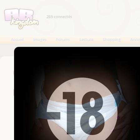
289 connectés
Accueil
Images
Forums
Lecture
Shopping
Anno
Connexion
Un compte est nécessaire
Nom d'utilisateur
Mot de passe