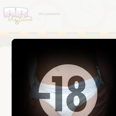
191 connectés
Accueil
Images
Forums
Lecture
Shopping
Anno
Connexion
Un compte est nécessaire
Nom d'utilisateur
Mot de passe