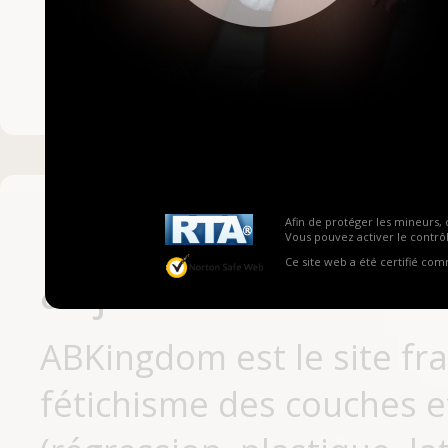
Mot de passe ou no
Pas encore inscrit
Afin de protéger les mineurs, 
Vous pouvez activer le contrôl
Ce site web a été certifié co
aujourd'hui
ABKingdom est le site fr
fétichisme des couches et