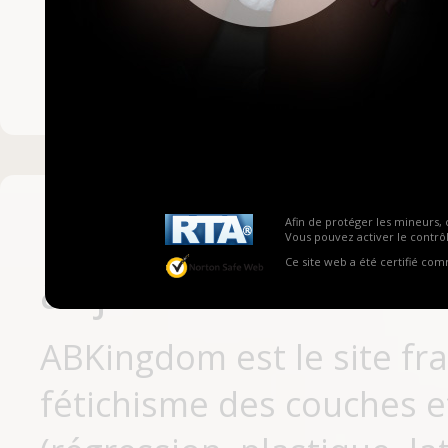
Mot de passe ou no
Pas encore inscrit
Afin de protéger les mineurs, 
Vous pouvez activer le contrôl
Ce site web a été certifié co
aujourd'hui
ABKingdom est le site fr
fétichisme des couches et