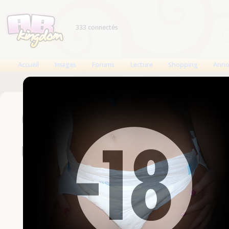
333 connectés
Accueil
Images
Forums
Lecture
Shopping
Anno
Connexion
Un compte est nécessaire
Nom d'utilisateur
Mot de passe