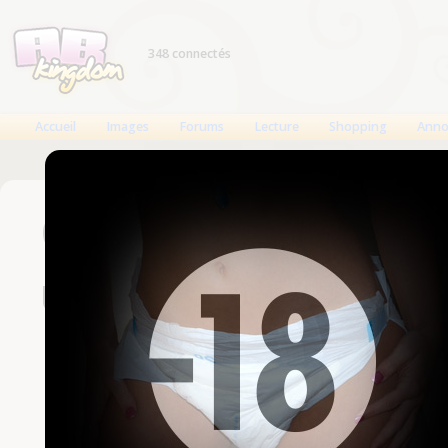
348 connectés
Accueil
Images
Forums
Lecture
Shopping
Anno
Connexion
Un compte est nécessaire
Nom d'utilisateur
Mot de passe