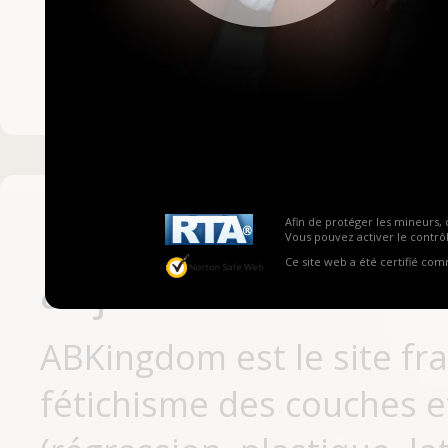
Mot de passe ou no
Pas encore inscrit
Afin de protéger les mineurs, 
Vous pouvez activer le contrôl
Ce site web a été certifié co
aujourd'hui
ABKingdom est le site fr
fétichisme des couches et