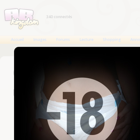
340 connectés
Accueil
Images
Forums
Lecture
Shopping
Anno
Connexion
Un compte est nécessaire
Nom d'utilisateur
Mot de passe