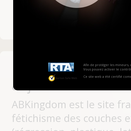
Mot de passe ou no
Pas encore inscrit
Afin de protéger les mineurs, 
Vous pouvez activer le contrôl
Ce site web a été certifié co
aujourd'hui
ABKingdom est le site fr
fétichisme des couches et