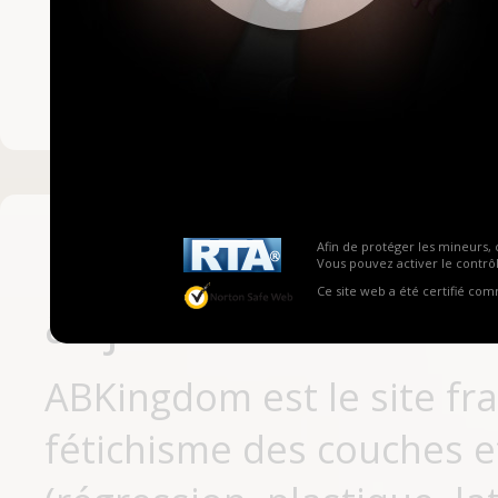
Mot de passe ou no
Pas encore inscrit
Afin de protéger les mineurs, 
Vous pouvez activer le contrôl
Ce site web a été certifié co
aujourd'hui
ABKingdom est le site fr
fétichisme des couches et