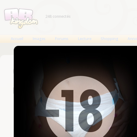
248 connectés
Accueil
Images
Forums
Lecture
Shopping
Anno
Connexion
Un compte est nécessaire
Nom d'utilisateur
Mot de passe