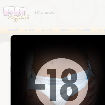
367 connectés
Accueil
Images
Forums
Lecture
Shopping
Anno
Connexion
Un compte est nécessaire
Nom d'utilisateur
Mot de passe