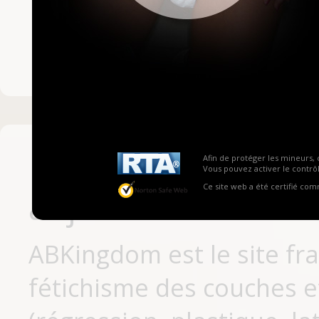
Mot de passe ou no
Pas encore inscrit
Afin de protéger les mineurs, 
Vous pouvez activer le contrôl
Ce site web a été certifié co
aujourd'hui
ABKingdom est le site fr
fétichisme des couches et