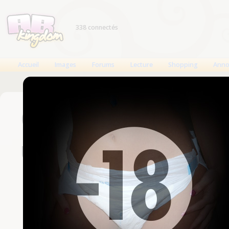
338 connectés
Accueil
Images
Forums
Lecture
Shopping
Anno
Connexion
Un compte est nécessaire
Nom d'utilisateur
Mot de passe