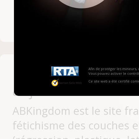
Mot de passe ou no
Pas encore inscrit
Afin de protéger les mineurs, 
Vous pouvez activer le contrôl
Ce site web a été certifié co
aujourd'hui
ABKingdom est le site fr
fétichisme des couches et