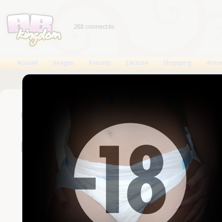
288 connectés
Accueil
Images
Forums
Lecture
Shopping
Anno
Connexion
Un compte est nécessaire
Nom d'utilisateur
Mot de passe