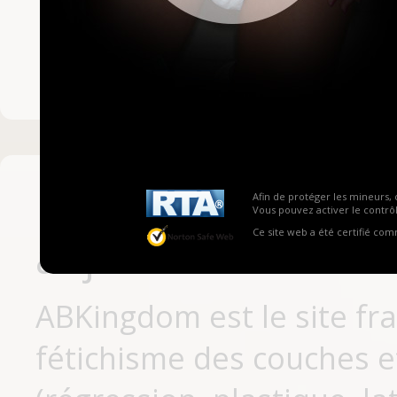
Mot de passe ou no
Pas encore inscrit
Afin de protéger les mineurs, 
Vous pouvez activer le contrôl
Ce site web a été certifié co
aujourd'hui
ABKingdom est le site fr
fétichisme des couches et