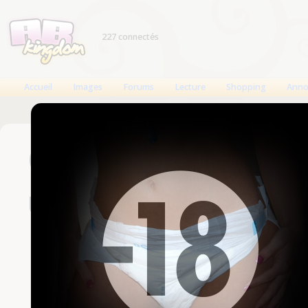
227 connectés
Accueil
Images
Forums
Lecture
Shopping
Anno
Connexion
Un compte est nécessaire
Nom d'utilisateur
Mot de passe