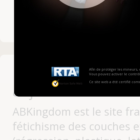
Mot de passe ou no
Pas encore inscrit
Afin de protéger les mineurs, 
Vous pouvez activer le contrôl
Ce site web a été certifié co
aujourd'hui
ABKingdom est le site fr
fétichisme des couches et