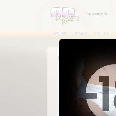
396 connectés
Accueil
Images
Forums
Connexion
Un compte est nécessaire pour voi
N