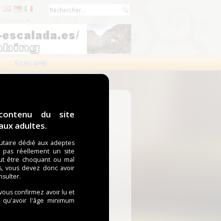
Publicité ▼
Sites web
contenu du site
ux adultes.
taire dédié aux adeptes
t pas réellement un site
ut être choquant ou mal
s, vous devez donc avoir
nsulter.
 vous confirmez avoir lu et
i qu'avoir l'âge minimum