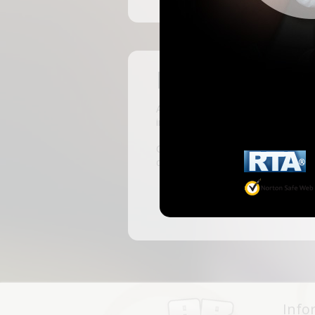
Pas encore insc
ABKingdom est le site français de r
inscrivant, vous pourrez accéder à 
C'est rapide et gratuit, des millie
discussions, faire des rencontres, l
Info