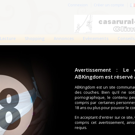
Connexion
Créer un compte
Lecture
Shopping
Annonces
Evènements
Conseils
Avertissement : Le 
ABKingdom est réservé a
r cette page.
ABKingdom est un site communau
des couches. Bien qu'il ne soi
om d'utilisateur
pornographique, le contenu pe
compris par certaines personne
Mot de passe
18 ans ou plus pour pouvoir le co
En acceptant d'entrer sur ce site,
compris cet avertissement, ains
requis.