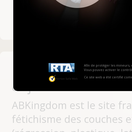
Mot de passe ou no
Pas encore inscrit
Afin de protéger les mineurs, 
Vous pouvez activer le contrôl
Ce site web a été certifié co
aujourd'hui
ABKingdom est le site fr
fétichisme des couches et