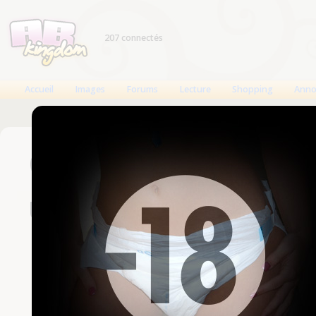
207 connectés
Accueil
Images
Forums
Lecture
Shopping
Anno
Connexion
Un compte est nécessaire
Nom d'utilisateur
Mot de passe