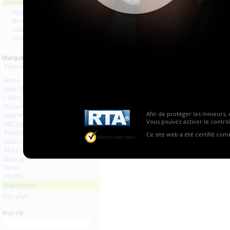
Vêtements
Aucun produit trouvé.
Sissy
Bodys et autres
Culottes
Grenouillères
Marques :
Toutes les marques
4care
Aww So Cute
Calino
YuYun
Afin de protéger les mineurs, 
Suprima
Vous pouvez activer le contrôl
ABCplaisir
Tykables
Ce site web a été certifié co
adult-baby-shop
Abena
Molicare
Tena
Drylife
Nappiesrus
Voir plus
Mot-clé