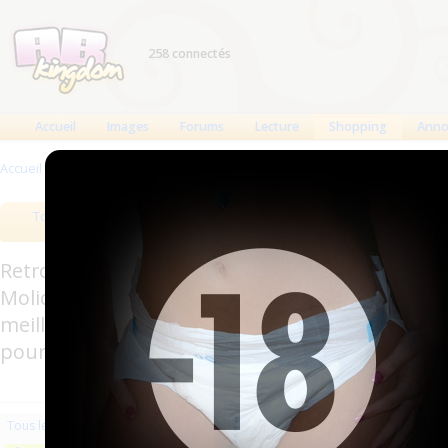
258 connectés
Accueil
Images
Forums
Lecture
Shopping
Anno
Accueil
>
Produits
>
Vêtements
Tous les produits
Meilleurs produits
Bout
Retrouverez sur cette page les meilleures couc
Molicare, Comficare, Confiance, Depend, Attends
meilleurs produits aussi bien pour les fétichis
pour l'incontinence.
Les plus récents
Trier par nom
Les 
Tous les produits