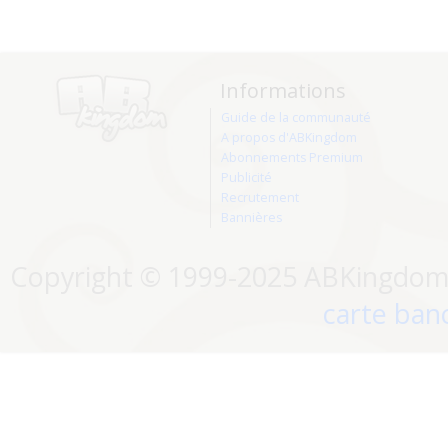
Informations
Guide de la communauté
A propos d'ABKingdom
Abonnements Premium
Publicité
Recrutement
Bannières
Copyright © 1999-2025 ABKingdom. 
carte banc