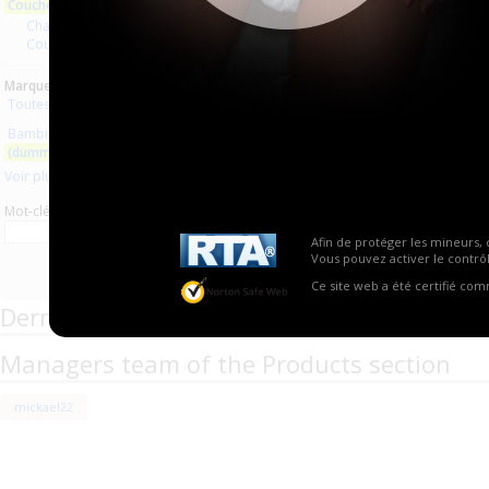
Couches lavables
Aucun produit trouvé.
Changes complets
Couches droites et inserts
Marques :
Toutes les marques
Bambinex
(dummy clothe diapers)
Voir plus
Mot-clé
Afin de protéger les mineurs, 
Vous pouvez activer le contrôl
Ce site web a été certifié co
Derniers commentaires de produits
Managers team of the Products section
mickael22