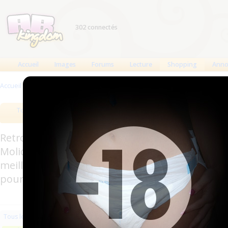
302 connectés
Accueil
Images
Forums
Lecture
Shopping
Anno
Accueil
>
Produits
>
Couches lavables
Tous les produits
Meilleurs produits
Bout
Retrouverez sur cette page les meilleures couc
Molicare, Comficare, Confiance, Depend, Attends
meilleurs produits aussi bien pour les fétichis
pour l'incontinence.
Les plus récents
Trier par nom
Les 
Tous les produits