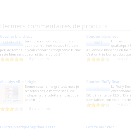
Derniers commentaires de produits
Couches blanches
:
Couches blanches
:
J'ai adoré remplir cet couche et
Un très bon
Littelboy91
fafa09
avoir pu m'uriner dessus 3 fois en
qualité/prix !
peu de temps , niveau confort c'est agréable l'urine
Aquaworld blanches en taille
reste bien sans odeur ni tâche du côté[...]
c'est un très bon produit q
Il y a 2 jours
Il y a 12 
Absodys All in 1 Night
:
Couches Fluffy Bear
:
Bonne couche malgré tout mais je
La Fluffy Be
JCL
n'oserais pas la mettre sans une
exceptionnel
indispensable culotte en plastique
ISO délirante de 13.5 L. Elle 
Je pr�[...]
bien taillée, son voile intérie
2cinquante
Il y a un 
Il y a un mois
Culotte plastique Suprima 1311
:
Forsite AM : PM
: