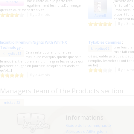
Une culotte que je porte très
J’achète des
rainette
regulièrement les nuits.Dommage
"médical " d
qu'elles durcissent trop vite...
, molicare, i
Il y a 2 mois
plupart font
Abendl
absorbent be
Il y a 3 m
Incontrol Premium Nights With Whiff-X
Tykables Cammies
:
Technology
:
une fois plei
kinkydiap52
mais fait c
Cela reste pour moi une des
kinkydiap52
désagréable je trouve, peut f
meilleure marque, quelle que soit
remplie, les velcros ont te
le modèle, tient bien la nuit, malgres les velcros qui
au bo[...]
peuvent bouger en journée lorsqu'on est assis et
Il y a 4 m
qu'o[...]
Il y a 4 mois
Managers team of the Products section
mickael22
Informations
Guide de la communauté
A propos d'ABKingdom