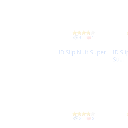
4
1
ID Slip Nuit Super
ID Sli
Su...
5
5