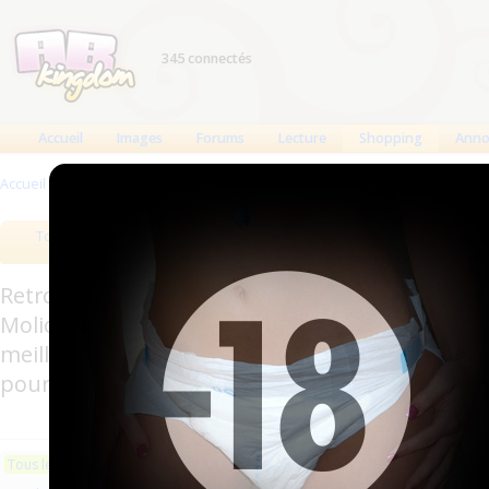
345 connectés
Accueil
Images
Forums
Lecture
Shopping
Anno
Accueil
>
Produits
Tous les produits
Meilleurs produits
Bout
Retrouverez sur cette page les meilleures couc
Molicare, Comficare, Confiance, Depend, Attends
meilleurs produits aussi bien pour les fétichis
pour l'incontinence.
Les plus récents
Trier par nom
Les 
Tous les produits