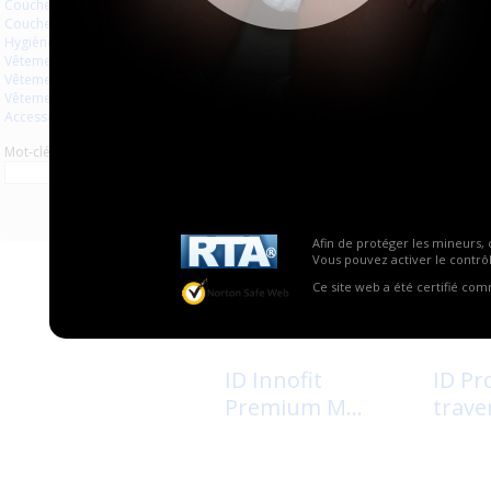
Couches à usage unique
Couches lavables
Hygiène usage unique
Vêtements
ID Anaform super
ID be
Vêtements en plastique
plu...
maxi
Vêtements en latex
Accessoires
Mot-clé
Afin de protéger les mineurs, 
Vous pouvez activer le contrôl
Ce site web a été certifié co
3
2
ID Innofit
ID Pr
Premium M...
traver