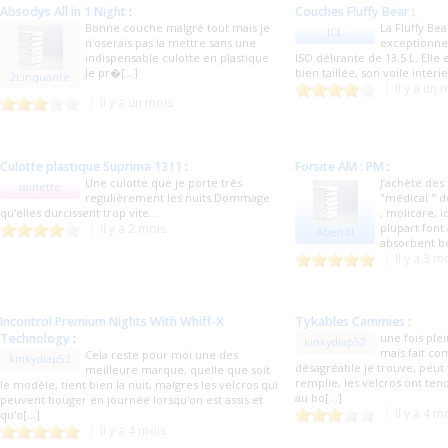
Absodys All in 1 Night
:
Couches Fluffy Bear
:
Bonne couche malgré tout mais je
La Fluffy Be
JCL
n'oserais pas la mettre sans une
exceptionnel
indispensable culotte en plastique
ISO délirante de 13.5 L. Elle 
Je pr�[...]
bien taillée, son voile intérie
2cinquante
Il y a un 
Il y a un mois
Culotte plastique Suprima 1311
:
Forsite AM : PM
:
Une culotte que je porte très
J’achète des
rainette
regulièrement les nuits.Dommage
"médical " d
qu'elles durcissent trop vite...
, molicare, i
Il y a 2 mois
plupart font
Abendl
absorbent be
Il y a 3 m
Incontrol Premium Nights With Whiff-X
Tykables Cammies
:
Technology
:
une fois plei
kinkydiap52
mais fait c
Cela reste pour moi une des
kinkydiap52
désagréable je trouve, peut f
meilleure marque, quelle que soit
remplie, les velcros ont te
le modèle, tient bien la nuit, malgres les velcros qui
au bo[...]
peuvent bouger en journée lorsqu'on est assis et
Il y a 4 m
qu'o[...]
Il y a 4 mois