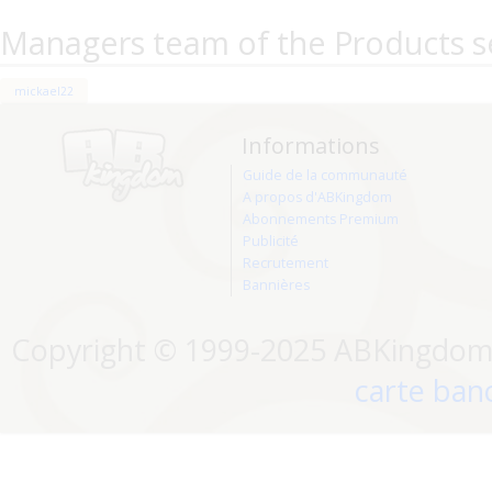
Managers team of the Products s
mickael22
Informations
Guide de la communauté
A propos d'ABKingdom
Abonnements Premium
Publicité
Recrutement
Bannières
Copyright © 1999-2025 ABKingdom. 
carte banc