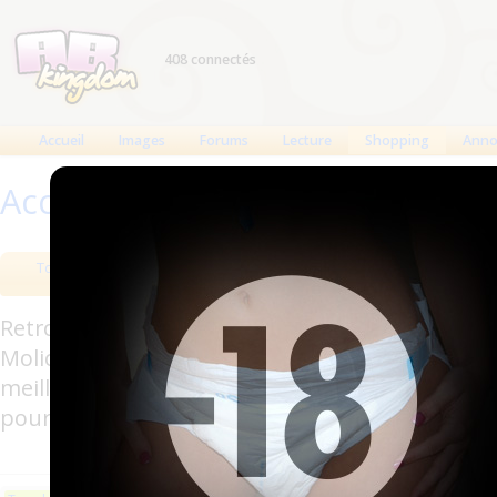
408 connectés
Accueil
Images
Forums
Lecture
Shopping
Anno
Accueil
>
Produits
Tous les produits
Meilleurs produits
Bout
Retrouverez sur cette page les meilleures couc
Molicare, Comficare, Confiance, Depend, Attends
meilleurs produits aussi bien pour les fétichis
pour l'incontinence.
Les plus récents
Trier par nom
Les 